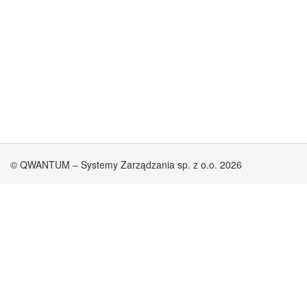
© QWANTUM – Systemy Zarządzania sp. z o.o. 2026
Błąd (#32)
Wystąpił wewnętrzny błąd serwera.