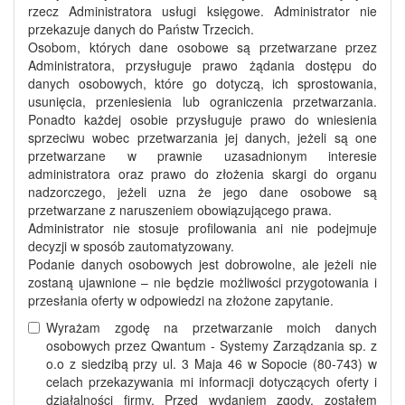
rzecz Administratora usługi księgowe. Administrator nie
przekazuje danych do Państw Trzecich.
Osobom, których dane osobowe są przetwarzane przez
Administratora, przysługuje prawo żądania dostępu do
danych osobowych, które go dotyczą, ich sprostowania,
usunięcia, przeniesienia lub ograniczenia przetwarzania.
Ponadto każdej osobie przysługuje prawo do wniesienia
sprzeciwu wobec przetwarzania jej danych, jeżeli są one
przetwarzane w prawnie uzasadnionym interesie
administratora oraz prawo do złożenia skargi do organu
nadzorczego, jeżeli uzna że jego dane osobowe są
przetwarzane z naruszeniem obowiązującego prawa.
Administrator nie stosuje profilowania ani nie podejmuje
decyzji w sposób zautomatyzowany.
Podanie danych osobowych jest dobrowolne, ale jeżeli nie
zostaną ujawnione – nie będzie możliwości przygotowania i
przesłania oferty w odpowiedzi na złożone zapytanie.
Wyrażam zgodę na przetwarzanie moich danych
osobowych przez Qwantum - Systemy Zarządzania sp. z
o.o z siedzibą przy ul. 3 Maja 46 w Sopocie (80-743) w
celach przekazywania mi informacji dotyczących oferty i
działalności firmy. Przed wydaniem zgody, zostałem